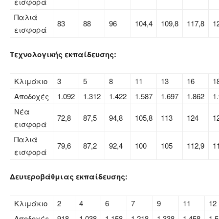
εισφορά
Παλιά
83
88
96
104,4
109,8
117,8
1
εισφορά
Τεχνολογικής εκπαίδευσης:
Κλιμάκιο
3
5
8
11
13
16
1
Αποδοχές
1.092
1.312
1.422
1.587
1.697
1.862
1
Νέα
72,8
87,5
94,8
105,8
113
124
1
εισφορά
Παλιά
79,6
87,2
92,4
100
105
112,9
1
εισφορά
Δευτεροβάθμιας εκπαίδευσης:
Κλιμάκιο
2
4
6
7
9
11
12
Αποδοχές
918
1.038
1.158
1.218
1.338
1.458
1.