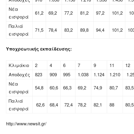
Νέα
61,2
69,2
77,2
81,2
97,2
101,2
10
εισφορά
Παλιά
71,5
78,4
83,2
89,8
94,4
101,2
10
εισφορά
Υποχρεωτικής εκπαίδευσης:
Κλιμάκιο
2
4
6
7
9
11
12
Αποδοχές
823
909
995
1.038
1.124
1.210
1.2
Νέα
54,8
60,6
66,3
69,2
74,9
80,7
83,5
εισφορά
Παλιά
62,6
68,4
72,4
78,2
82,1
88
80,5
εισφορά
http://www.newsit.gr/