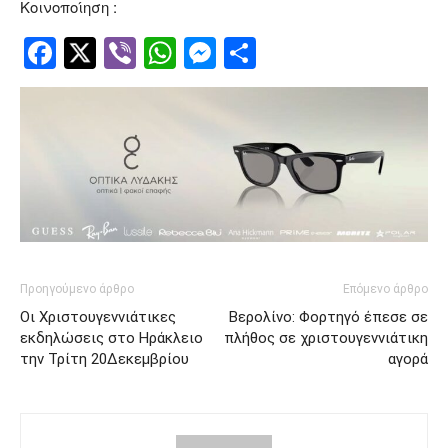
Κοινοποίηση :
Facebook
Twitter
Viber
WhatsApp
Messenger
Μοιραστείτ
Προηγούμενο άρθρο
Επόμενο άρθρο
Οι Χριστουγεννιάτικες
Βερολίνο: Φορτηγό έπεσε σε
εκδηλώσεις στο Ηράκλειο
πλήθος σε χριστουγεννιάτικη
την Τρίτη 20Δεκεμβρίου
αγορά