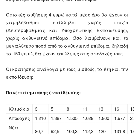
Οριακές αυξήσεις 4 ευρώ κατά μέσο όρο θα έχουν οι
χαμηλόβαθμοι υπάλληλοι χωρίς πτυχίο
(Δευτεροβάθμιας και Υποχρεωτικής Εκπαίδευσης),
χωρίς ανθυγιεινό επίδομα. Όσο λαμβάνουν και το
μεγαλύτερο ποσό από το ανθυγιεινό επίδομα, δηλαδή
τα 150 ευρώ, θα έχουν απώλειες στις αποδοχές τους.
Οι κρατήσεις ανάλογα με τους μισθούς, τα έτη και την
εκπαίδευση:
Πανεπιστημιακής εκπαίδευσης:
Κλιμάκιο
3
5
8
11
13
16
1
Αποδοχές
1.210
1.387
1.505
1.628
1.800
1.977
2
Νέα
80,7
92,5
100,3
112,2
120
131,8
1