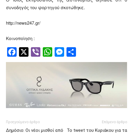
συνοδηγός του φορτηγού σκοτώθηκε.
http://news247.gr/
Κοινοποίηση :
Facebook
Twitter
Viber
WhatsApp
Messenger
Μοιραστείτ
Προηγούμενο άρθρο
Επόμενο άρθρο
Δημόσιο: Οι νέοι μισθοί από
Το tweet του Κυριάκου για τα