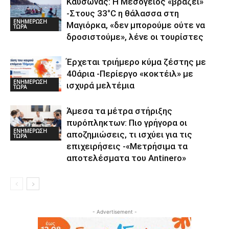
Καύσωνας: Η Μεσόγειος «βράζει»
-Στους 33°C η θάλασσα στη
ΕΝΗΜΕΡΩΣΗ
Μαγιόρκα, «δεν μπορούμε ούτε να
ΤΩΡΑ
δροσιστούμε», λένε οι τουρίστες
Έρχεται τριήμερο κύμα ζέστης με
40άρια -Περίεργο «κοκτέιλ» με
ΕΝΗΜΕΡΩΣΗ
ισχυρά μελτέμια
ΤΩΡΑ
Άμεσα τα μέτρα στήριξης
πυρόπληκτων: Πιο γρήγορα οι
ΕΝΗΜΕΡΩΣΗ
αποζημιώσεις, τι ισχύει για τις
ΤΩΡΑ
επιχειρήσεις -«Μετρήσιμα τα
αποτελέσματα του Αntinero»
- Advertisement -