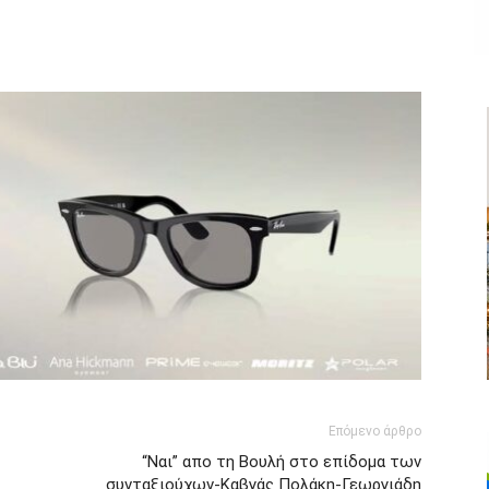
ger
αστείτε
Επόμενο άρθρο
“Ναι” απο τη Βουλή στο επίδομα των
συνταξιούχων-Καβγάς Πολάκη-Γεωργιάδη