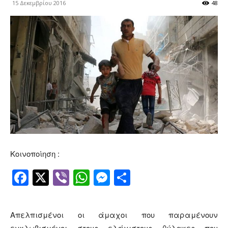
15 Δεκεμβρίου 2016
48
Κοινοποίηση :
Facebook
Twitter
Viber
WhatsApp
Messenger
Μοιραστείτ
Απελπισμένοι οι άμαχοι που παραμένουν
εγκλωβισμένοι στους ελάχιστους θύλακες που