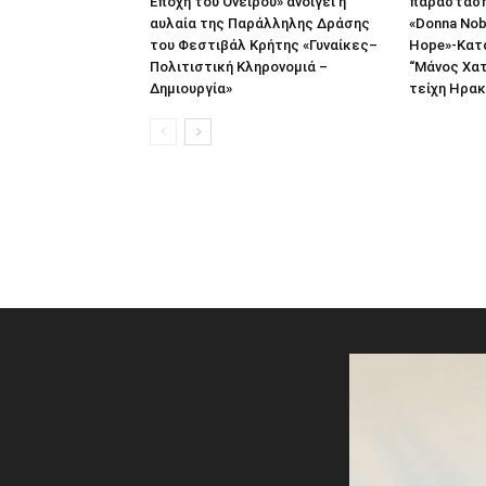
Εποχή του Ονείρου» ανοίγει η
παράσταση
αυλαία της Παράλληλης Δράσης
«Donna Nob
του Φεστιβάλ Κρήτης «Γυναίκες–
Hope»-Κατ
Πολιτιστική Κληρονομιά –
“Μάνος Χατ
Δημιουργία»
τείχη Ηρακ