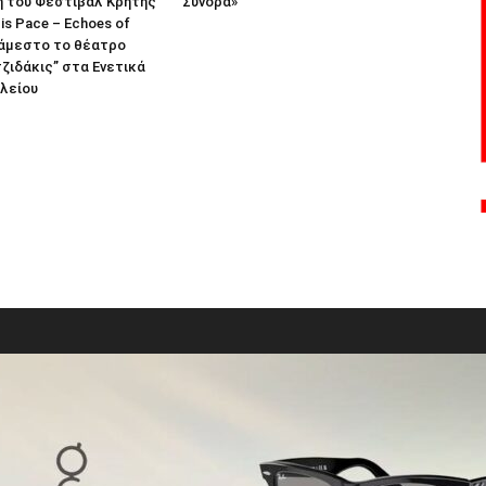
 του Φεστιβάλ Κρήτης
Σύνορα»
is Pace – Echoes of
άμεστο το θέατρο
ζιδάκις” στα Ενετικά
λείου