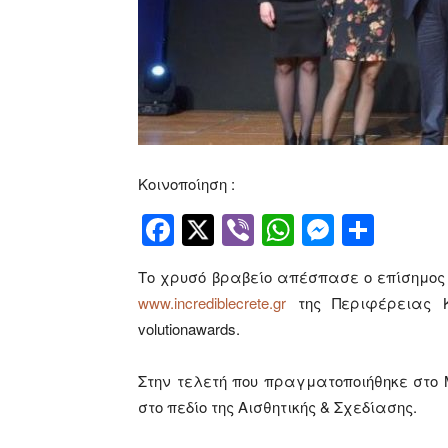
Κοινοποίηση :
Facebook
Twitter
Viber
WhatsApp
Messen
Μοιρ
Το χρυσό βραβείο απέσπασε ο επίσημος 
www.incrediblecrete.gr
της Περιφέρειας K
volutionawards.
Στην τελετή που πραγματοποιήθηκε στο
στο πεδίο της Αισθητικής & Σχεδίασης.