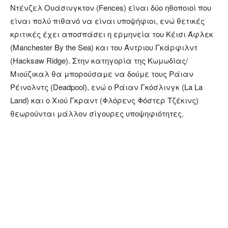
Ντένζελ Ουάσινγκτον (Fences) είναι δύο ηθοποιοί που
είναι πολύ πιθανό να είναι υποψήφιοι, ενώ θετικές
κριτικές έχει αποσπάσει η ερμηνεία του Κέισι Άφλεκ
(Manchester By the Sea) και του Άντριου Γκάρφιλντ
(Hacksaw Ridge). Στην κατηγορία της Κωμωδίας/
Μιούζικαλ θα μπορούσαμε να δούμε τους Ράιαν
Ρέινολντς (Deadpool), ενώ ο Ράιαν Γκόσλινγκ (La La
Land) και ο Χιού Γκραντ (Φλόρενς Φόστερ Τζέκινς)
θεωρούνται μάλλον σίγουρες υποψηφιότητες.