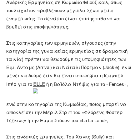
Ανδρικής Ερμηνείας σε Κωμωδία/Μιούζικαλ, όπως
τουλάχιστον προβλέπουν μεγάλα ξένα μέσα
ενημέρωσης. Το σενάριο είναι επίσης πιθανό να
βρεθεί στις υποψηφιότητες.
Στις κατηγορίες των ερμηνειών, σίγουρες (στην
κατηγορία της γυναικείας ερμηνείας σε δραματική
ταινία) πρέπει να θεωρούμε τις υποψηφιότητες των
Έιμι Άνταμς (Arrival) και Νάταλι Πόρτμαν (Jackie), ενώ
μένει να δούμε εάν θα είναι υποψήφια η Ιζαμπέλ
ELLE
Ιπέρ για το
ή η Βαϊόλα Ντέιβις για το «Fences»,
ενώ στην κατηγορία της Κωμωδίας, ποιος μπορεί να
αποκλείσει την Μέριλ Στριπ του «Φλόρενς Φόστερ
Τζέκινς» ή την Έμμα Στόουν του «La La Land»;
Στις ανδρικές ερμηνείες, Τομ Χανκς (Sully) και