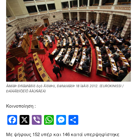
ÅêëïãÞ Ðñïåäñåßïõ ôçò ÂïõëÞò, ÐáñáóêåõÞ 18 ÌáÀïõ 2012. (EUROKINISSI /
ÐÁÍÁÃÏÐÏÕËÏÕ ÃÅÙÑÃÉÁ)
Κοινοποίηση :
Facebook
Twitter
Viber
WhatsApp
Messenger
Μοιραστείτ
Με ψήφους 152 υπέρ και 146 κατά υπερψηφίστηκε