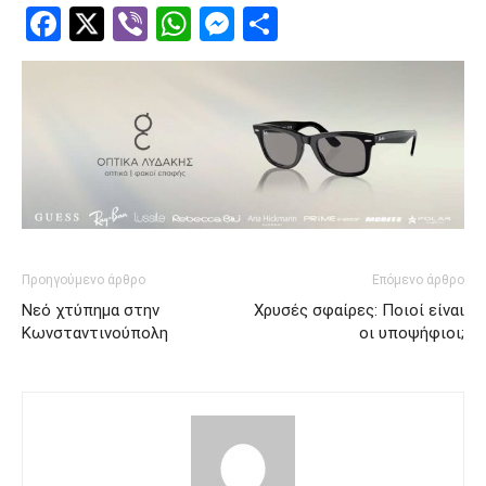
Facebook
Twitter
Viber
WhatsApp
Messenger
Μοιραστείτ
Προηγούμενο άρθρο
Επόμενο άρθρο
Νεό χτύπημα στην
Χρυσές σφαίρες: Ποιοί είναι
Κωνσταντινούπολη
οι υποψήφιοι;