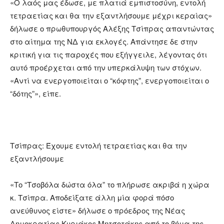
«Ο λαός μας έδωσε, με πλατιά εμπιστοσύνη, εντολή
τετραετίας και θα την εξαντλήσουμε μέχρι κεραίας»
δήλωσε ο πρωθυπουργός Αλέξης Τσίπρας απαντώντας
στο αίτημα της ΝΔ για εκλογές. Απάντησε δε στην
κριτική για τις παροχές που εξήγγειλε, λέγοντας ότι
αυτό προέρχεται από την υπερκάλυψη των στόχων.
«Αντί να ενεργοποιείται ο “κόφτης”, ενεργοποιείται ο
“δότης”», είπε.
Τσίπρας: Έχουμε εντολή τετραετίας και θα την
εξαντλήσουμε
«Το “Τσοβόλα δώστα όλα” το πλήρωσε ακριβά η χώρα
κ. Τσίπρα. Αποδείξατε άλλη μία φορά πόσο
ανεύθυνος είστε» δήλωσε ο πρόεδρος της Νέας
Δημοκρατίας Κυριάκος Μητσοτάκης από το βήμα της