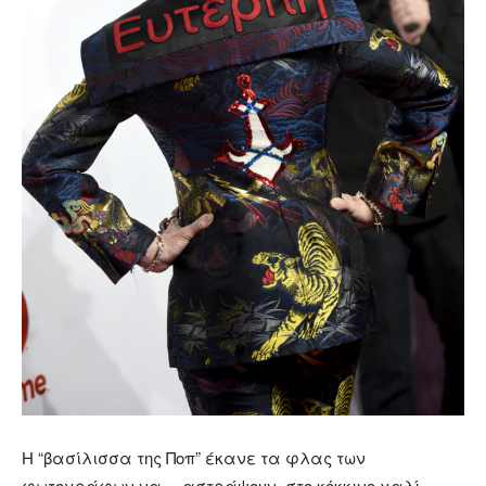
Η “βασίλισσα της Ποπ” έκανε τα φλας των
φωτογράφων να… αστράψουν, στο κόκκινο χαλί,