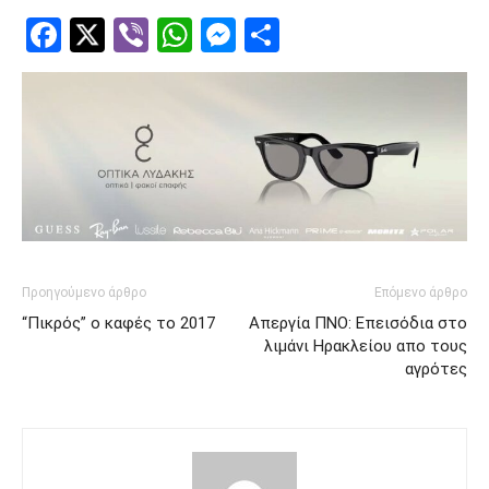
Facebook
Twitter
Viber
WhatsApp
Messenger
Μοιραστείτ
Προηγούμενο άρθρο
Επόμενο άρθρο
“Πικρός” ο καφές το 2017
Απεργία ΠΝΟ: Επεισόδια στο
λιμάνι Ηρακλείου απο τους
αγρότες