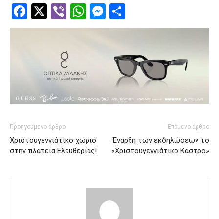
Facebook
Twitter
Viber
WhatsApp
Messenger
Μοιραστείτ
Προηγούμενο άρθρο
Επόμενο άρθρο
Xριστουγεννιάτικο χωριό
Έναρξη των εκδηλώσεων το
στην πλατεία Ελευθερίας!
«Χριστουγεννιάτικο Κάστρο»