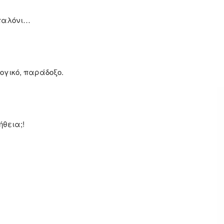
μπαλόνι…
λογικό, παράδοξο.
ήθεια;!