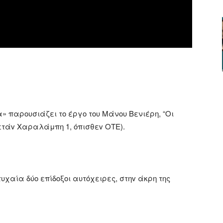
ger
αστείτε
 παρουσιάζει το έργο του Μάνου Βενιέρη, “
Οι
ετά
v
Χαραλάμ
πη 1, όπισθεv ΟΤΕ).
τυχαία δύο επίδοξοι αυτόχειρες, στηv άκρη της