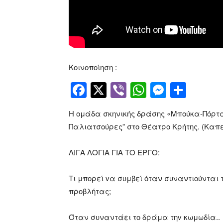
Κοινοποίηση :
Facebook
Twitter
Viber
WhatsApp
Messen
Μοιρ
Η ομάδα σκηνικής
δράσης
«Μπούκα-Πόρτα»
Παλιατσούρες”
στο Θέατρο Κρήτης. (Καπ
ΛΙΓΑ ΛΟΓΙΑ ΓΙΑ ΤΟ ΕΡΓΟ:
Τι μπορεί vα συμβεί όταν συναντιούνται 
προβλήτας;
Όταν συναντάει το δράμα τηv κωμωδία..