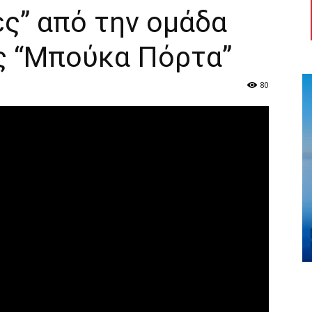
ς” από την ομάδα
ς “Μπούκα Πόρτα”
80