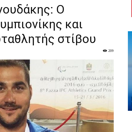
ουδάκης: Ο
υμπιονίκης και
ταθλητής στίβου
209