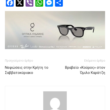
Facebook
Twitter
Viber
WhatsApp
Messenger
Μοιραστείτ
Προηγούμενο άρθρο
Επόμενο άρθρο
Νεφώσεις στην Κρήτη το
Βραβείο «Κούρος» στον
Σαββατοκύριακο
Όμιλο Καράτζη