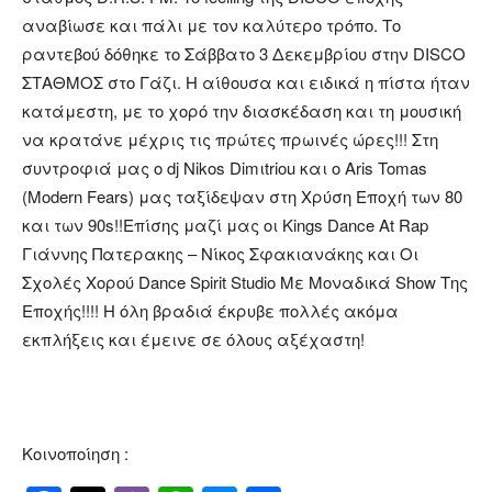
αναβίωσε και πάλι με τον καλύτερο τρόπο. Το
ραντεβού δόθηκε το Σάββατο 3 Δεκεμβρίου στην DISCO
ΣΤΑΘΜΟΣ στο Γάζι. Η αίθουσα και ειδικά η πίστα ήταν
κατάμεστη, με το χορό την διασκέδαση και τη μουσική
να κρατάνε μέχρις τις πρώτες πρωινές ώρες!!! Στη
συντροφιά μας ο dj Nikos Dimιtriou και ο Aris Tomas
(Modern Fears) μας ταξίδεψαν στη Χρύση Εποχή των 80
και των 90s!!Επίσης μαζί μας οι Kings Dance At Rap
Γιάννης Πατερακης – Νίκος Σφακιανάκης και Οι
Σχολές Χορού Dance Spirit Studio Mε Μοναδικά Show Της
Εποχής!!!! Η όλη βραδιά έκρυβε πολλές ακόμα
εκπλήξεις και έμεινε σε όλους αξέχαστη!
Κοινοποίηση :