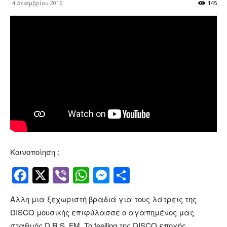
4 Δεκεμβρίου 2016
145
Κοινοποίηση :
Facebook
Twitter
Viber
WhatsApp
Messenger
Μοιραστείτ
Άλλη μια ξεχωριστή βραδιά για τους λάτρεις της
DISCO μουσικής επιφύλασσε ο αγαπημένος μας
σταθμός D.R.S. FM. To feeiling της DISCO εποχής