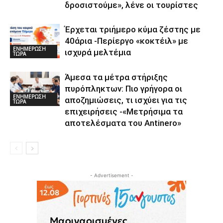
δροσιστούμε», λένε οι τουρίστες
Έρχεται τριήμερο κύμα ζέστης με
40άρια -Περίεργο «κοκτέιλ» με
ΕΝΗΜΕΡΩΣΗ
ισχυρά μελτέμια
ΤΩΡΑ
Άμεσα τα μέτρα στήριξης
πυρόπληκτων: Πιο γρήγορα οι
ΕΝΗΜΕΡΩΣΗ
αποζημιώσεις, τι ισχύει για τις
ΤΩΡΑ
επιχειρήσεις -«Μετρήσιμα τα
αποτελέσματα του Αntinero»
- Advertisement -