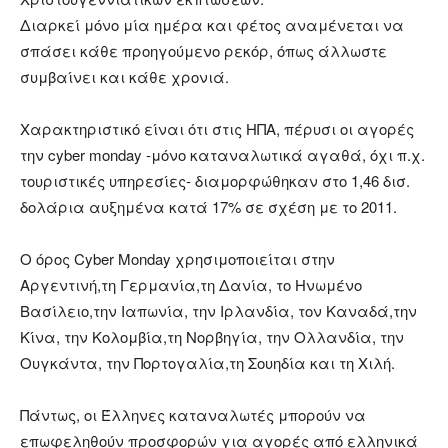
Διαρκεί μόνο μία ημέρα και φέτος αναμένεται να
σπάσει κάθε προηγούμενο ρεκόρ, όπως άλλωστε
συμβαίνει και κάθε χρονιά.
Χαρακτηριστικό είναι ότι στις ΗΠΑ, πέρυσι οι αγορές
την cyber monday -μόνο καταναλωτικά αγαθά, όχι π.χ.
τουριστικές υπηρεσίες- διαμορφώθηκαν στο 1,46 δισ.
δολάρια αυξημένα κατά 17% σε σχέση με το 2011.
Ο όρος Cyber Monday χρησιμοποιείται στην
Αργεντινή,τη Γερμανία,τη Δανία, το Ηνωμένο
Βασίλειο,την Ιαπωνία, την Ιρλανδία, τον Καναδά,την
Κίνα, την Κολομβία,τη Νορβηγία, την Ολλανδία, την
Ουγκάντα, την Πορτογαλία,τη Σουηδία και τη Χιλή.
Πάντως, οι Έλληνες καταναλωτές μπορούν να
επωφεληθούν προσφορών για αγορές από ελληνικά