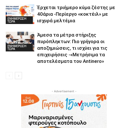
Έρχεται τριήμερο κύμα ζέστης με
40άρια -Περίεργο «κοκτέιλ» με
ΕΝΗΜΕΡΩΣΗ
ισχυρά μελτέμια
ΤΩΡΑ
Άμεσα τα μέτρα στήριξης
πυρόπληκτων: Πιο γρήγορα οι
ΕΝΗΜΕΡΩΣΗ
αποζημιώσεις, τι ισχύει για τις
ΤΩΡΑ
επιχειρήσεις -«Μετρήσιμα τα
αποτελέσματα του Αntinero»
- Advertisement -