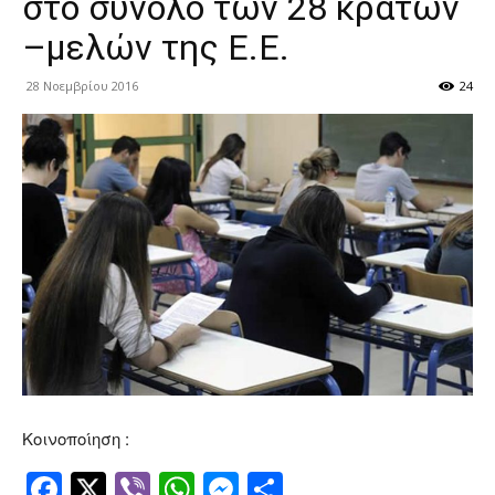
στο σύνολο των 28 κρατών
–μελών της Ε.Ε.
28 Νοεμβρίου 2016
24
Κοινοποίηση :
Facebook
Twitter
Viber
WhatsApp
Messenger
Μοιραστείτ