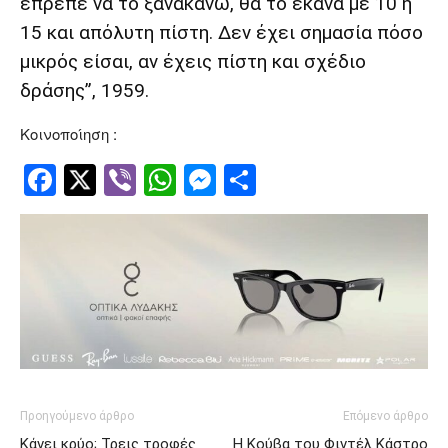
έπρεπε να το ξανακάνω, θα το έκανα με 10 ή
15 και απόλυτη πίστη. Δεν έχει σημασία πόσο
μικρός είσαι, αν έχεις πίστη και σχέδιο
δράσης”, 1959.
Κοινοποίηση :
Facebook
Twitter
Viber
WhatsApp
Messenger
Μοιραστείτ
Προηγούμενο άρθρο
Επόμενο άρθρο
Κάνει κρύο; Τρεις τροφές
Η Κούβα του Φιντέλ Κάστρο