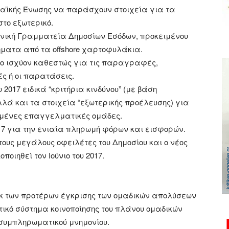
παϊκής Ένωσης να παράσχουν στοιχεία για τα
το εξωτερικό.
Γενική Γραμματεία Δημοσίων Εσόδων, προκειμένου
ήματα από τα offshore χαρτοφυλάκια.
το ισχύον καθεστώς για τις παραγραφές,
ς ή οι παρατάσεις.
017 ειδικά “κριτήρια κινδύνου” (με βάση
λά και τα στοιχεία “εξωτερικής προέλευσης) για
ιμένες επαγγελματικές ομάδες.
17 για την ενιαία πληρωμή φόρων και εισφορών.
τους μεγάλους οφειλέτες του Δημοσίου και ο νέος
οιηθεί τον Ιούνιο του 2017.
εκ των προτέρων έγκρισης των ομαδικών απολύσεων
τικό σύστημα κοινοποίησης του πλάνου ομαδικών
 συμπληρωματικού μνημονίου.