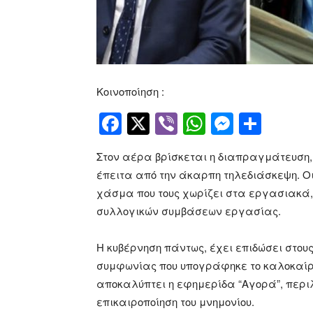
Κοινοποίηση :
Facebook
Twitter
Viber
WhatsApp
Messen
Μοιρ
Στον αέρα βρίσκεται η διαπραγμάτευση,
έπειτα από την άκαρπη τηλεδιάσκεψη. Ο
χάσμα που τους χωρίζει στα εργασιακά
συλλογικών συμβάσεων εργασίας.
Η κυβέρνηση πάντως, έχει επιδώσει στου
συμφωνίας που υπογράφηκε το καλοκαίρι τ
αποκαλύπτει η εφημερίδα “Αγορά”, περιλ
επικαιροποίηση του μνημονίου.