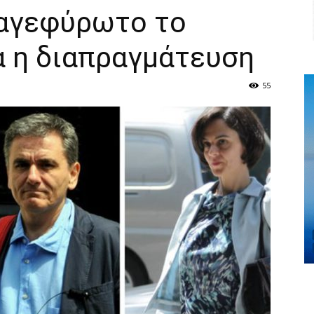
 αγεφύρωτο το
α η διαπραγμάτευση
55