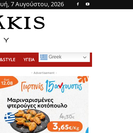
υή, 7 Αυγούστου, 2026
Greek
&STYLE
ΥΓΕΙΑ
- Advertisement -