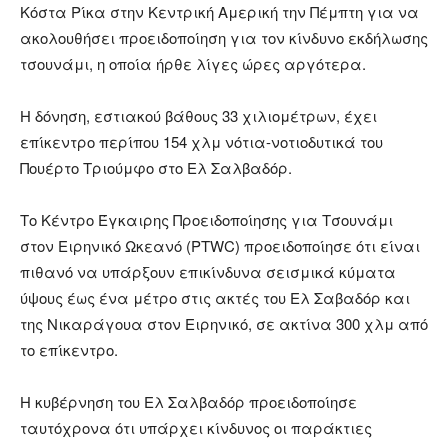
Κόστα Ρίκα στην Κεντρική Αμερική την Πέμπτη για να
ακολουθήσει προειδοποίηση για τον κίνδυνο εκδήλωσης
τσουνάμι, η οποία ήρθε λίγες ώρες αργότερα.
Η δόνηση, εστιακού βάθους 33 χιλιομέτρων, έχει
επίκεντρο περίπου 154 χλμ νότια-νοτιοδυτικά του
Πουέρτο Τριούμφο στο Ελ Σαλβαδόρ.
Το Κέντρο Έγκαιρης Προειδοποίησης για Τσουνάμι
στον Ειρηνικό Ωκεανό (PTWC) προειδοποίησε ότι είναι
πιθανό να υπάρξουν επικίνδυνα σεισμικά κύματα
ύψους έως ένα μέτρο στις ακτές του Ελ Σαβαδόρ και
της Νικαράγουα στον Ειρηνικό, σε ακτίνα 300 χλμ από
το επίκεντρο.
Η κυβέρνηση του Ελ Σαλβαδόρ προειδοποίησε
ταυτόχρονα ότι υπάρχει κίνδυνος οι παράκτιες