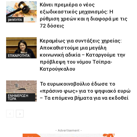
Κάνει πρεμιέρα ο νέος
εξωδικαστικός μηχανισμός: Η
ρύθμιση χρεών και η διαφορά με τις
paratiritis
72 δόσεις
Κεραμέως για συντάξεις χηρείας:
Αποκαθιστούμε μια μεγάλη
κοινωνική αδικία – Καταργούμε την
ΕΠΙΚΑΙΡΟΤΗΤΑ
πρόβλεψη του νόμου Τσίπρα-
Κατρούγκαλου
Το ευρωκοινοβούλιο έδωσε το
«πράσινο φως» για το ψηφιακό ευρώ
ΕΝΗΜΕΡΩΣΗ
– Τα επόμενα βήματα για να εκδοθεί
ΤΩΡΑ
- Advertisement -