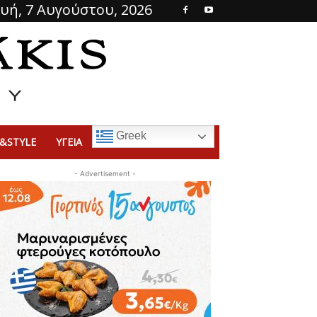
υή, 7 Αυγούστου, 2026
Greek
&STYLE
ΥΓΕΙΑ
- Advertisement -