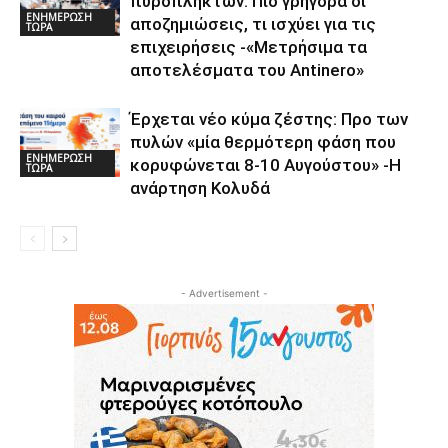
πυρόπληκτων: Πιο γρήγορα οι
ΕΝΗΜΕΡΩΣΗ
αποζημιώσεις, τι ισχύει για τις
ΤΩΡΑ
επιχειρήσεις -«Μετρήσιμα τα
αποτελέσματα του Αntinero»
Έρχεται νέο κύμα ζέστης: Προ των
πυλών «μία θερμότερη φάση που
ΕΝΗΜΕΡΩΣΗ
κορυφώνεται 8-10 Αυγούστου» -Η
ΤΩΡΑ
ανάρτηση Κολυδά
- Advertisement -