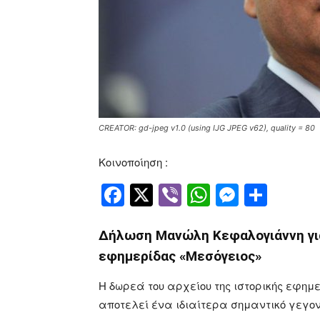
CREATOR: gd-jpeg v1.0 (using IJG JPEG v62), quality = 80
Κοινοποίηση :
Facebook
Twitter
Viber
WhatsApp
Messen
Μοιρ
Δήλωση Μανώλη Κεφαλογιάννη για
εφημερίδας «Μεσόγειος»
Η δωρεά του αρχείου της ιστορικής εφημ
αποτελεί ένα ιδιαίτερα σημαντικό γεγο