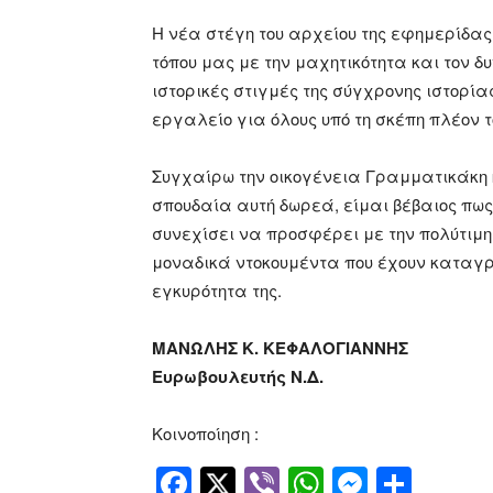
Η νέα στέγη του αρχείου της εφημερίδας
τόπου μας με την μαχητικότητα και τον
ιστορικές στιγμές της σύγχρονης ιστορία
εργαλείο για όλους υπό τη σκέπη πλέον τ
Συγχαίρω την οικογένεια Γραμματικάκη 
σπουδαία αυτή δωρεά, είμαι βέβαιος πως 
συνεχίσει να προσφέρει με την πολύτιμ
μοναδικά ντοκουμέντα που έχουν καταγρ
εγκυρότητα της.
MAN
ΩΛ
H
Σ
K
.
KE
Φ
A
Λ
O
Γ
IANNH
Σ
Ευρωβουλευτής Ν.Δ.
Κοινοποίηση :
Facebook
Twitter
Viber
WhatsApp
Messen
Μοιρ