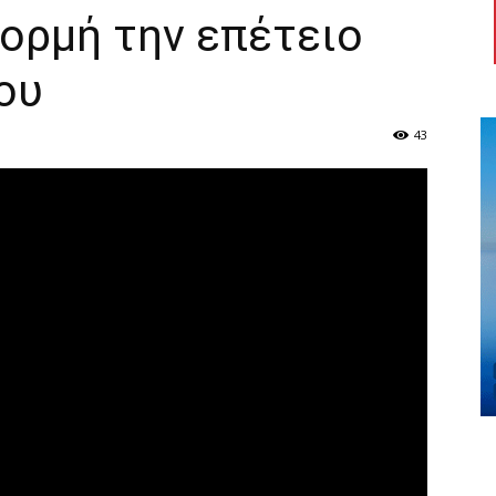
ορμή την επέτειο
ου
43