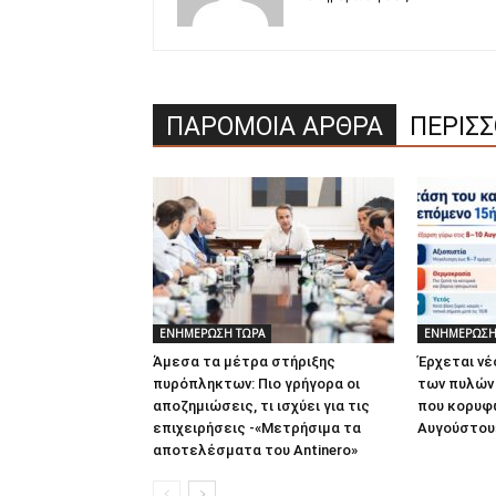
ΠΑΡΟΜΟΙΑ ΑΡΘΡΑ
ΠΕΡΙΣ
ΕΝΗΜΕΡΩΣΗ ΤΩΡΑ
ΕΝΗΜΕΡΩΣΗ
Άμεσα τα μέτρα στήριξης
Έρχεται νέ
πυρόπληκτων: Πιο γρήγορα οι
των πυλών
αποζημιώσεις, τι ισχύει για τις
που κορυφώ
επιχειρήσεις -«Μετρήσιμα τα
Αυγούστου
αποτελέσματα του Αntinero»