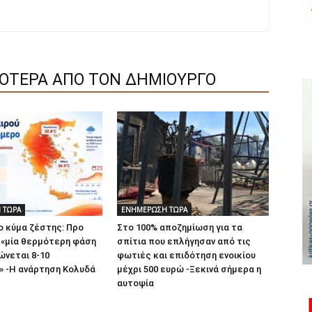
ΣΟΤΕΡΑ ΑΠΟ ΤΟΝ ΔΗΜΙΟΥΡΓΟ
 ΤΩΡΑ
ΕΝΗΜΕΡΩΣΗ ΤΩΡΑ
ο κύμα ζέστης: Προ
Στο 100% αποζημίωση για τα
 «μία θερμότερη φάση
σπίτια που επλήγησαν από τις
νεται 8-10
φωτιές και επιδότηση ενοικίου
» -Η ανάρτηση Κολυδά
μέχρι 500 ευρώ -Ξεκινά σήμερα η
αυτοψία