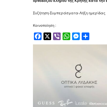
ορθοδόξου κλήρου της Κρήτης κατά την
Συζήτηση-Συμπεράσματα-Λήξη ημερίδας
Κοινοποίηση :
Facebook
Twitter
Viber
WhatsApp
Messen
Μοιρ