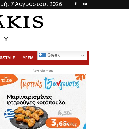
υή, 7 Αυγούστου, 2026
Greek
&STYLE
ΥΓΕΙΑ
- Advertisement -