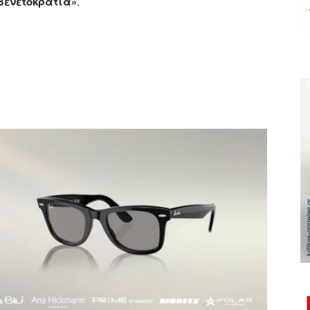
 Βενετοκρατία»
.
ger
αστείτε