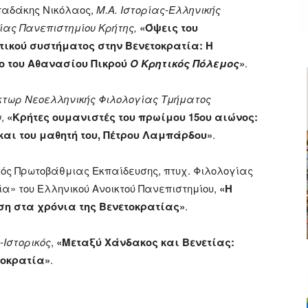
απαδάκης Νικόλαος,
Μ.Α. Ιστορίας-Ελληνικής
ίας Πανεπιστημίου Κρήτης,
«Όψεις του
τικού συστήματος στην Βενετοκρατία: Η
ο του Αθανασίου Πικρού
Ο Κρητικός Πόλεμος
»
.
άκτωρ Νεοελληνικής Φιλολογίας Τμήματος
υ
,
«Κρήτες ουμανιστές του πρωίμου 15ου αιώνος:
και του μαθητή του, Πέτρου Λαμπάρδου»
.
ικός Πρωτοβάθμιας Εκπαίδευσης, πτυχ. Φιλολογίας
α» του Ελληνικού Ανοικτού Πανεπιστημίου,
«Η
ση στα χρόνια της Βενετοκρατίας»
.
-Ιστορικός
,
«Μεταξύ Χάνδακος και Βενετίας:
τοκρατία»
.