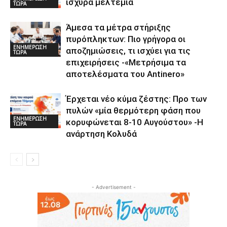
ισχυρά μελτέμια
ΤΩΡΑ
Άμεσα τα μέτρα στήριξης
πυρόπληκτων: Πιο γρήγορα οι
ΕΝΗΜΕΡΩΣΗ
αποζημιώσεις, τι ισχύει για τις
ΤΩΡΑ
επιχειρήσεις -«Μετρήσιμα τα
αποτελέσματα του Αntinero»
Έρχεται νέο κύμα ζέστης: Προ των
πυλών «μία θερμότερη φάση που
ΕΝΗΜΕΡΩΣΗ
κορυφώνεται 8-10 Αυγούστου» -Η
ΤΩΡΑ
ανάρτηση Κολυδά
- Advertisement -