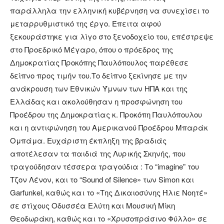
παράλληλα την ελληνική κυβέρνηση να συνεχίσει το
μεταρρυθμιστικό της έργο. Έπειτα αφού
ξεκουράστηκε για λίγο στο ξενοδοχείο του, επέστρεψε
στο Προεδρικό Μέγαρο, όπου ο πρόεδρος της
Δημοκρατίας Προκόπης Παυλόπουλος παρέθεσε
δείπνο προς τιμήν του.Το δείπνο ξεκίνησε με την
ανάκρουση των Εθνικών Ύμνων των ΗΠΑ και της
Ελλάδας και ακολούθησαν η προσφώνηση του
Προέδρου της Δημοκρατίας κ. Προκόπη Παυλόπουλου
και η αντιφώνηση του Αμερικανού Προέδρου Μπαράκ
Ομπάμα. Ευχάριστη έκπληξη της βραδιάς
αποτέλεσαν τα παιδιά της Λυρικής Σκηνής, που
τραγούδησαν τέσσερα τραγούδια : Το “imagine” του
Τζον Λένον, και το “Sound of Silence» των Simon και
Garfunkel, καθώς και το «Της Δικαιοσύνης Ήλιε Νοητέ»
σε στίχους Οδυσσέα Ελύτη και Μουσική Μίκη
Θεοδωράκη, καθώς και το «Χρυσοπράσινο Φύλλο» σε