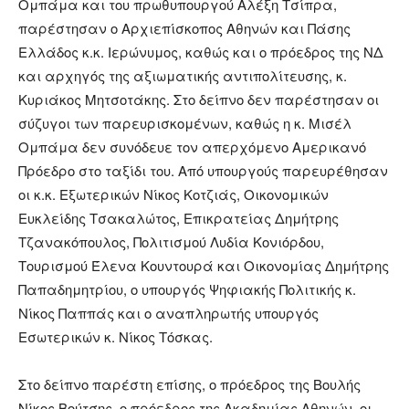
Ομπάμα και του πρωθυπουργού Αλέξη Τσίπρα,
παρέστησαν ο Αρχιεπίσκοπος Αθηνών και Πάσης
Ελλάδος κ.κ. Ιερώνυμος, καθώς και ο πρόεδρος της ΝΔ
και αρχηγός της αξιωματικής αντιπολίτευσης, κ.
Κυριάκος Μητσοτάκης. Στο δείπνο δεν παρέστησαν οι
σύζυγοι των παρευρισκομένων, καθώς η κ. Μισέλ
Ομπάμα δεν συνόδευε τον απερχόμενο Αμερικανό
Πρόεδρο στο ταξίδι του. Από υπουργούς παρευρέθησαν
οι κ.κ. Εξωτερικών Νίκος Κοτζιάς, Οικονομικών
Ευκλείδης Τσακαλώτος, Επικρατείας Δημήτρης
Τζανακόπουλος, Πολιτισμού Λυδία Κονιόρδου,
Τουρισμού Έλενα Κουντουρά και Οικονομίας Δημήτρης
Παπαδημητρίου, ο υπουργός Ψηφιακής Πολιτικής κ.
Νίκος Παππάς και ο αναπληρωτής υπουργός
Εσωτερικών κ. Νίκος Τόσκας.
Στο δείπνο παρέστη επίσης, ο πρόεδρος της Βουλής
Νίκος Βούτσης, ο πρόεδρος της Ακαδημίας Αθηνών, οι