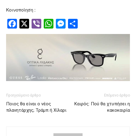
Κοινοποίηση :
Facebook
Twitter
Viber
WhatsApp
Messenger
Μοιραστείτ
Προηγούμενο άρθρο
Επόμενο άρθρο
Ποιος θα είναι ο νέος
Καιρός: Πού θα χτυπήσει η
πλανητάρχης; Τράμπ ή Χίλαρι
κακοκαιρία