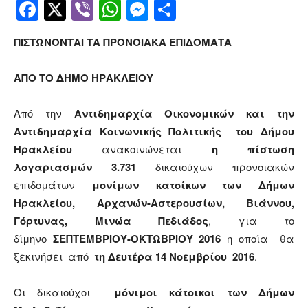
Facebook
Twitter
Viber
WhatsApp
Messenger
Μοιραστείτ
ΠΙΣΤΩΝΟΝΤΑΙ ΤΑ ΠΡΟΝΟΙΑΚΑ ΕΠΙΔΟΜΑΤΑ
ΑΠΟ ΤΟ ΔΗΜΟ ΗΡΑΚΛΕΙΟΥ
Από την
Αντιδημαρχία Οικονομικών και την
Αντιδημαρχία Κοινωνικής Πολιτικής του Δήμου
Ηρακλείου
ανακοινώνεται
η πίστωση
λογαριασμών
3.731
δικαιούχων προνοιακών
επιδομάτων
μονίμων κατοίκων των Δήμων
Ηρακλείου, Αρχανών-Αστερουσίων, Βιάννου,
Γόρτυνας, Μινώα Πεδιάδος
, για το
δίμηνο
ΣΕΠΤΕΜΒΡΙΟΥ-ΟΚΤΩΒΡΙΟΥ 2016
η οποία θα
ξεκινήσει
από
τη Δευτέρα 14 Νοεμβρίου 2016
.
Οι δικαιούχοι
μόνιμοι κάτοικοι των Δήμων