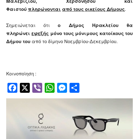
Μαλεβιζίου, Χερσονήσου και
Φαιστού
πληρώνονται
από τους οικείους Δήμους
.
Σημειώνεται ότι
ο Δήμος Ηρακλείου θα
πληρώνει
εφεξής
μόνο τους μόνιμους κατοίκους του
Δήμου του
από το δίμηνο Νοεμβρίου-Δεκεμβρίου.
Κοινοποίηση :
Facebook
Twitter
Viber
WhatsApp
Messenger
Μοιραστείτ