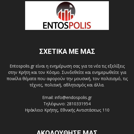
ΣΧΕΤΙΚΑ ΜΕ ΜΑΣ
Entospolis.gr είναι η ενημέρωση σας για τα νέα τις εξελίξεις
στην Κρήτη και τον Κόσμο. Συνδεθείτε και ενημερωθείτε για
ποικίλα θέματα που αφορούν την μουσική, τον πολιτισμό, τις
τέχνες, πολιτική, αθλητισμός και άλλα.
Email: info@endospolis.gr
Τηλέφωνο: 2810331954
Ηράκλειο Κρήτης, Εθνικής Αντιστάσεως 110
ΑΚΟΛΟΥΘΗΣΕ ΜΑΣ