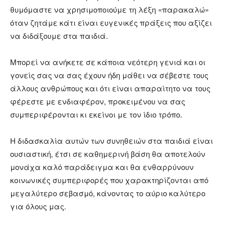
θυμόμαστε να χρησιμοποιούμε τη λέξη «παρακαλώ»
όταν ζητάμε κάτι είναι ευγενικές πράξεις που αξίζει
να διδάξουμε στα παιδιά.
Μπορεί να ανήκετε σε κάποια νεότερη γενιά και οι
γονείς σας να σας έχουν ήδη μάθει να σέβεστε τους
άλλους ανθρώπους και ότι είναι απαραίτητο να τους
φέρεστε με ενδιαφέρον, προκειμένου να σας
συμπεριφέρονται κι εκείνοι με τον ίδιο τρόπο.
Η διδασκαλία αυτών των συνηθειών στα παιδιά είναι
ουσιαστική, έτσι σε καθημερινή βάση θα αποτελούν
μονάχα καλό παράδειγμα και θα ενθαρρύνουν
κοινωνικές συμπεριφορές που χαρακτηρίζονται από
μεγαλύτερο σεβασμό, κάνοντας το αύριο καλύτερο
για όλους μας.