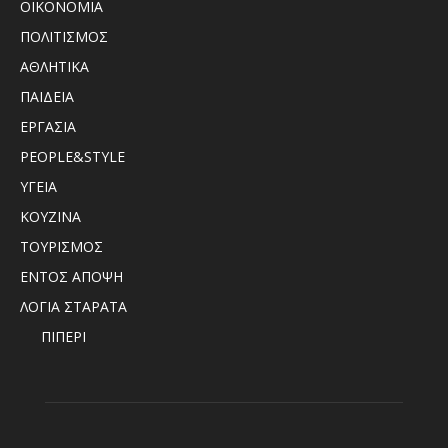
ΟΙΚΟΝΟΜΙΑ
ΠΟΛΙΤΙΣΜΟΣ
ΑΘΛΗΤΙΚΑ
ΠΑΙΔΕΙΑ
ΕΡΓΑΣΙΑ
PEOPLE&STYLE
ΥΓΕΙΑ
ΚΟΥΖΙΝΑ
ΤΟΥΡΙΣΜΟΣ
ΕΝΤΟΣ ΑΠΟΨΗ
ΛΟΓΙΑ ΣΤΑΡΑΤΑ
ΠΙΠΕΡΙ