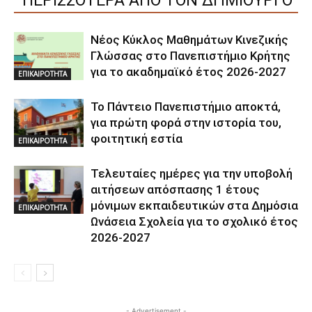
ΠΕΡΙΣΣΟΤΕΡΑ ΑΠΟ ΤΟΝ ΔΗΜΙΟΥΡΓΟ
Νέος Κύκλος Μαθημάτων Κινεζικής
Γλώσσας στο Πανεπιστήμιο Κρήτης
για το ακαδημαϊκό έτος 2026-2027
ΕΠΙΚΑΙΡΟΤΗΤΑ
Το Πάντειο Πανεπιστήμιο αποκτά,
για πρώτη φορά στην ιστορία του,
φοιτητική εστία
ΕΠΙΚΑΙΡΟΤΗΤΑ
Τελευταίες ημέρες για την υποβολή
αιτήσεων απόσπασης 1 έτους
μόνιμων εκπαιδευτικών στα Δημόσια
ΕΠΙΚΑΙΡΟΤΗΤΑ
Ωνάσεια Σχολεία για το σχολικό έτος
2026-2027
- Advertisement -