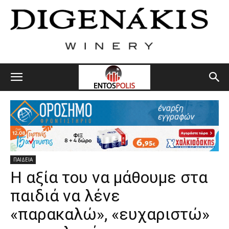
ΠΑΙΔΕΙΑ
H αξία του να μάθουμε στα
παιδιά να λένε
«παρακαλώ», «ευχαριστώ»