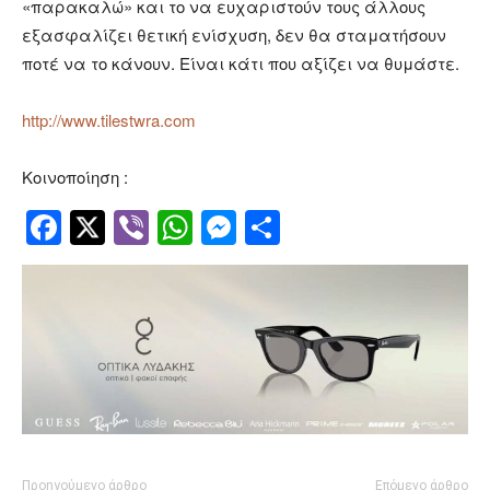
«παρακαλώ» και το να ευχαριστούν τους άλλους
εξασφαλίζει θετική ενίσχυση, δεν θα σταματήσουν
ποτέ να το κάνουν. Είναι κάτι που αξίζει να θυμάστε.
http://www.tilestwra.com
Κοινοποίηση :
Facebook
Twitter
Viber
WhatsApp
Messenger
Μοιραστείτ
Προηγούμενο άρθρο
Επόμενο άρθρο