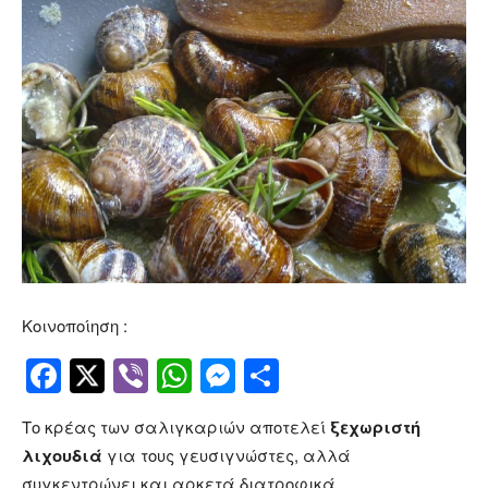
Κοινοποίηση :
Facebook
Twitter
Viber
WhatsApp
Messenger
Μοιραστείτ
Tο κρέας των σαλιγκαριών αποτελεί
ξεχωριστή
λιχουδιά
για τους γευσιγνώστες, αλλά
συγκεντρώνει και αρκετά διατροφικά