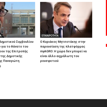
Α
ΕΠΙΚΑΙΡΟΤΗΤΑ
ημοτικού Συμβουλίου
Ο Κυριάκος Μητσοτάκης στην
 για το θάνατο του
παρουσίαση της πλατφόρμας
ρου της Επιτροπής
myAGRO: Η χώρα δεν μπορεί να
 της Δημοτικής
είναι άλλο αιχμάλωτη του
ης Παναγιώτη
ρουσφετιού
.