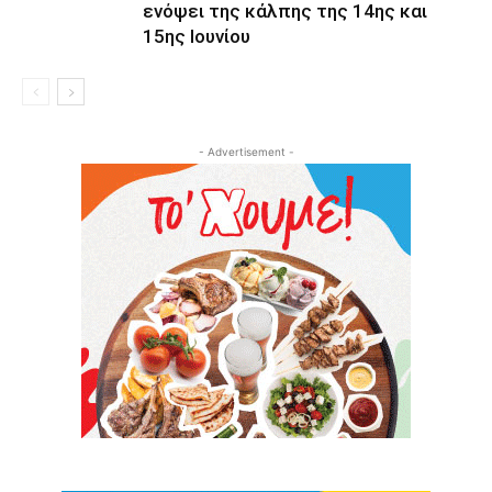
ενόψει της κάλπης της 14ης και
15ης Ιουνίου
- Advertisement -