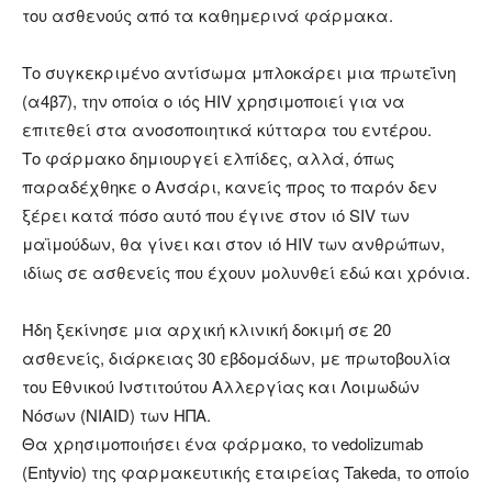
του ασθενούς από τα καθημερινά φάρμακα.
Το συγκεκριμένο αντίσωμα μπλοκάρει μια πρωτεΐνη
(α4β7), την οποία ο ιός HIV χρησιμοποιεί για να
επιτεθεί στα ανοσοποιητικά κύτταρα του εντέρου.
Το φάρμακο δημιουργεί ελπίδες, αλλά, όπως
παραδέχθηκε ο Ανσάρι, κανείς προς το παρόν δεν
ξέρει κατά πόσο αυτό που έγινε στον ιό SIV των
μαϊμούδων, θα γίνει και στον ιό HIV των ανθρώπων,
ιδίως σε ασθενείς που έχουν μολυνθεί εδώ και χρόνια.
Ήδη ξεκίνησε μια αρχική κλινική δοκιμή σε 20
ασθενείς, διάρκειας 30 εβδομάδων, με πρωτοβουλία
του Εθνικού Ινστιτούτου Αλλεργίας και Λοιμωδών
Νόσων (NIAID) των ΗΠΑ.
Θα χρησιμοποιήσει ένα φάρμακο, το vedolizumab
(Entyvio) της φαρμακευτικής εταιρείας Takeda, το οποίο