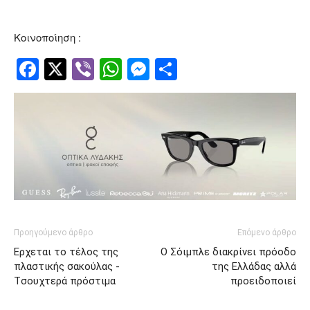
Κοινοποίηση :
Facebook
Twitter
Viber
WhatsApp
Messenger
Μοιραστείτ
Προηγούμενο άρθρο
Επόμενο άρθρο
Ερχεται το τέλος της
Ο Σόιμπλε διακρίνει πρόοδο
πλαστικής σακούλας -
της Ελλάδας αλλά
Tσουχτερά πρόστιμα
προειδοποιεί